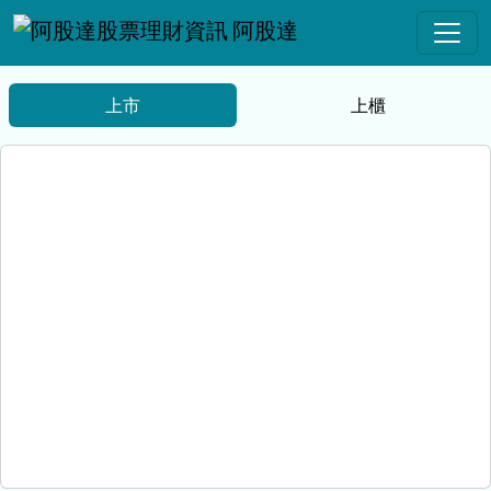
阿股達
上市
上櫃