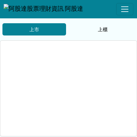
阿股達
上市
上櫃