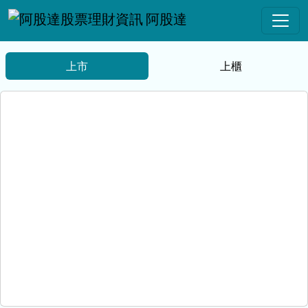
阿股達
上市
上櫃