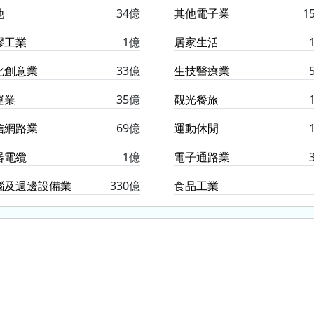
他
34億
其他電子業
1
膠工業
1億
居家生活
化創意業
33億
生技醫療業
運業
35億
觀光餐旅
信網路業
69億
運動休閒
器電纜
1億
電子通路業
腦及週邊設備業
330億
食品工業