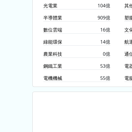
光電業
104億
其
半導體業
909億
塑
數位雲端
16億
文
綠能環保
14億
航
農業科技
0億
通
鋼鐵工業
53億
電
電機機械
55億
電