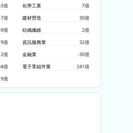
53億
化學工業
7億
17億
建材營造
30億
59億
紡織纖維
2億
19億
資訊服務業
32億
12億
金融業
-30億
34億
電子零組件業
241億
9億